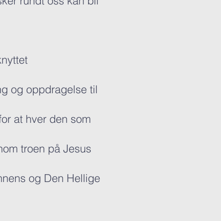
sker rundt oss kan bli
nyttet
ng og oppdragelse til
for at hver den som
nnom troen på Jesus
Sønnens og Den Hellige