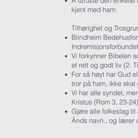
Å utruste den enkelte t
kjent med ham.
Tilhørighet og Trosgru
Blindheim Bedehusfors
Indremisjonsforbundet
Vi forkynner Bibelen s
et rett og godt liv (2. 
For så høyt har Gud e
tror på ham, ikke skal 
Vi har alle syndet, me
Kristus (Rom 3, 23-24
Gjøre alle folkeslag t
Ånds navn., og lærer 