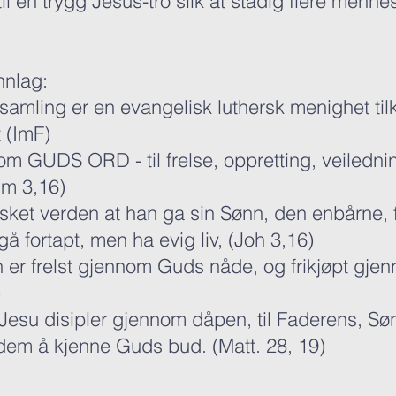
il en trygg Jesus-tro slik at stadig flere menne
nnlag:
amling er en evangelisk luthersk menighet tilk
 (ImF)
om GUDS ORD - til frelse, oppretting, veiledni
Tim 3,16)
lsket verden at han ga sin Sønn, den enbårne, 
gå fortapt, men ha evig liv, (Joh 3,16)
n er frelst gjennom Guds nåde, og frikjøpt gje
)
il Jesu disipler gjennom dåpen, til Faderens, 
dem å kjenne Guds bud. (Matt. 28, 19)