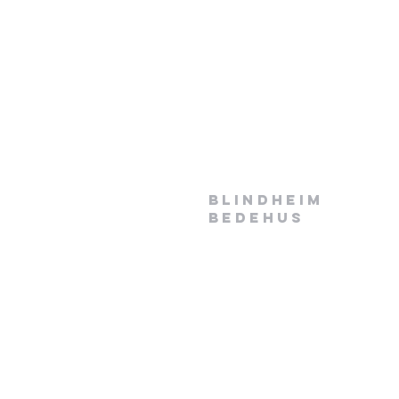
Blindheim
bedehus
Blindheim og Hatlehol Indremi
Gamle Blindheimsveg 1
6012 Ålesund
Org. nr: 991 751 238