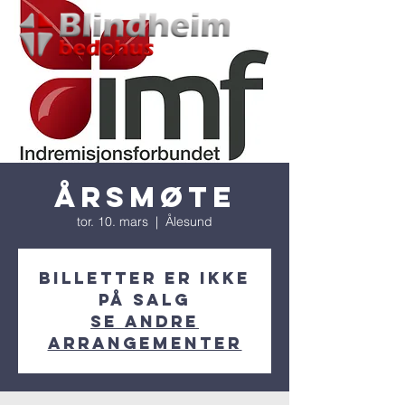
Årsmøte
tor. 10. mars
  |  
Ålesund
Billetter er ikke
på salg
Se andre
arrangementer